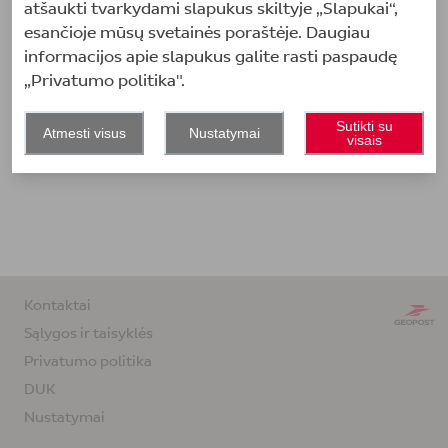
atšaukti tvarkydami slapukus skiltyje „Slapukai“,
esančioje mūsų svetainės poraštėje. Daugiau
informacijos apie slapukus galite rasti paspaudę
„Privatumo politika".
Sutikti su
Atmesti visus
Nustatymai
visais
Kontaktai
Sąlygos ir taisyklės
Privatumo politika
DUK
Nustatymai