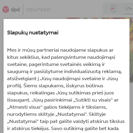
LT
Slapukų nustatymai
Mes ir mūsų partneriai naudojame slapukus ar
kitus sekiklius, kad palengvintume naudojimąsi
svetaine, pagerintume svetainės veikimą ir
saugumą ir pasiūlytume individualizuotą reklamą,
atsižvelgiant į Jūsų naudojimąsi svetaine ir Jūsų
profilį. Šiems slapukams, išskyrus būtinus
slapukus, reikalingas Jūsų sutikimas prieš juos
išsaugant. Jūsų pasirinkimai „Sutikti su visais“ ar
Siųsti siuntą
„Atmesti visus“ galios tiekėjams ir tikslams,
nurodytiems skiltyje „Nustatymai“. Skiltyje
Sekti siuntą
„Nustatymai“ taip pat galite valdyti atskirus tikslus
ir atskirus tiekėjus. Savo sutikimą galite bet kada
Rasti paštomatą