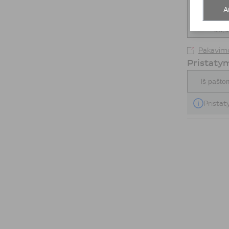
A
Maks. 8
cm, i
Pakavimo
Pristaty
Iš pašto
Pristat