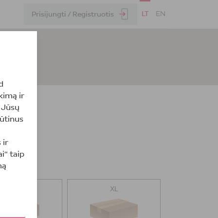
LT
EN
Prisijungti / Registruotis
d
kimą ir
į Jūsų
būtinus
 ir
i“ taip
mą
L
XL