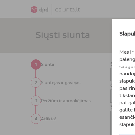
Siųsti siunta
Slapu
Mes ir
paleng
Siuntėjo 
1
Siunta
saugum
naudoj
slapuk
2
Siuntėjas ir gavėjas
Gavėjo ša
pasirin
tiksla
3
Peržiūra ir apmokėjimas
pat gal
Siuntos d
galite
esanči
X
4
Atlikta!
slapuk