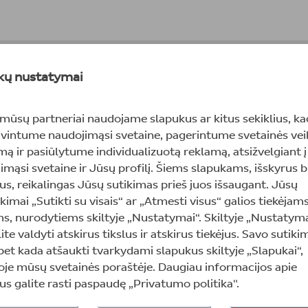
kų nustatymai
 mūsų partneriai naudojame slapukus ar kitus sekiklius, ka
vintume naudojimąsi svetaine, pagerintume svetainės vei
šalis
ą ir pasiūlytume individualizuotą reklamą, atsižvelgiant 
imąsi svetaine ir Jūsų profilį. Šiems slapukams, išskyrus 
Lietuva
us, reikalingas Jūsų sutikimas prieš juos išsaugant. Jūsų
lis
kimai „Sutikti su visais“ ar „Atmesti visus“ galios tiekėjams
ms, nurodytiems skiltyje „Nustatymai“. Skiltyje „Nustatyma
Lietuva
Kita Europos šalis
ite valdyti atskirus tikslus ir atskirus tiekėjus. Savo sutiki
ydis
 bet kada atšaukti tvarkydami slapukus skiltyje „Slapukai“,
oje mūsų svetainės poraštėje. Daugiau informacijos apie
S
S
M
us galite rasti paspaudę „Privatumo politika".