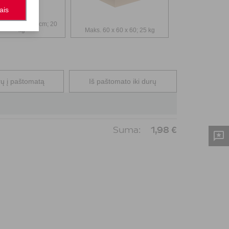
sais
 36 x 43 x 61 cm; 20
kg
Maks. 60 x 60 x 60; 25 kg
ų į paštomatą
Iš paštomato iki durų
Suma:
1,98
€