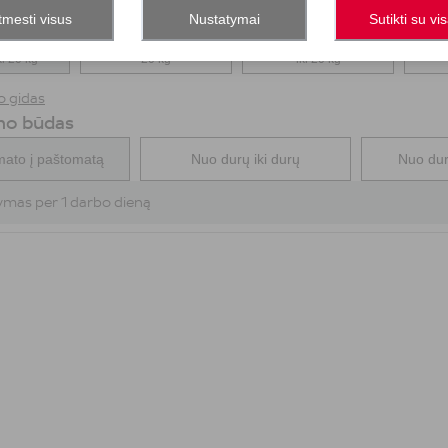
tmesti visus
Nustatymai
Sutikti su vi
 x 18 x 61
Maks. 8 x 43 x 61 cm, iki
Maks. 17 x 43 x 61 cm,
Maks.
ki 20 kg
20 kg
iki 20 kg
 gidas
mo būdas
mato į paštomatą
Nuo durų iki durų
Nuo dur
ymas per 1 darbo dieną