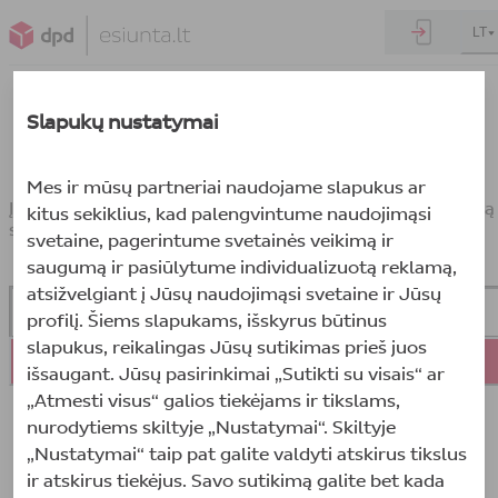
LT
Pamiršote slaptažodį?
Slapukų nustatymai
Mes ir mūsų partneriai naudojame slapukus ar
Įveskite savo el. pašto adresą ir atsiųsime Jums nuorodą
kitus sekiklius, kad palengvintume naudojimąsi
slaptažodžio atnaujinimui.
svetaine, pagerintume svetainės veikimą ir
saugumą ir pasiūlytume individualizuotą reklamą,
atsižvelgiant į Jūsų naudojimąsi svetaine ir Jūsų
profilį. Šiems slapukams, išskyrus būtinus
slapukus, reikalingas Jūsų sutikimas prieš juos
Patvirtinti
išsaugant. Jūsų pasirinkimai „Sutikti su visais“ ar
„Atmesti visus“ galios tiekėjams ir tikslams,
nurodytiems skiltyje „Nustatymai“. Skiltyje
„Nustatymai“ taip pat galite valdyti atskirus tikslus
ir atskirus tiekėjus. Savo sutikimą galite bet kada