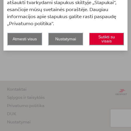
atšaukti tvarkydami slapukus skiltyje „Slapukai“,
esančioje mūsų svetainės poraštėje. Daugiau
informacijos apie slapukus galite rasti paspaudę
„Privatumo politika".
Sutikti su
Atmesti visus
Nustatymai
visais
Kontaktai
Sąlygos ir taisyklės
Privatumo politika
DUK
Nustatymai