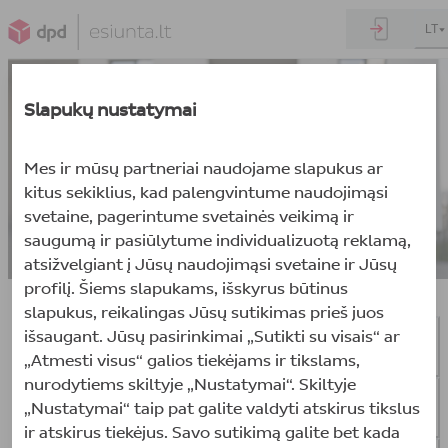
LT
Slapukų nustatymai
Mes ir mūsų partneriai naudojame slapukus ar
kitus sekiklius, kad palengvintume naudojimąsi
Dažniausiai
užduodami
svetaine, pagerintume svetainės veikimą ir
klausimai
saugumą ir pasiūlytume individualizuotą reklamą,
atsižvelgiant į Jūsų naudojimąsi svetaine ir Jūsų
profilį. Šiems slapukams, išskyrus būtinus
Iš viso: 23
slapukus, reikalingas Jūsų sutikimas prieš juos
išsaugant. Jūsų pasirinkimai „Sutikti su visais“ ar
Kiek kainuoja siuntos siuntimas
„Atmesti visus“ galios tiekėjams ir tikslams,
nurodytiems skiltyje „Nustatymai“. Skiltyje
Kuriame paštomate galiu išsiųsti siuntas?
„Nustatymai“ taip pat galite valdyti atskirus tikslus
ir atskirus tiekėjus. Savo sutikimą galite bet kada